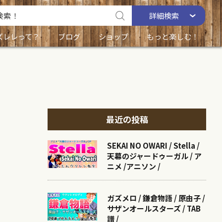
詳細
検索
ズレレって？
ブログ
ショップ
もっと楽しむ！
最近の投稿
SEKAI NO OWARI / Stella /
天幕のジャードゥーガル / ア
ニメ /アニソン /
ガズメロ / 鎌倉物語 / 原由子 /
サザンオールスターズ / TAB
譜 /