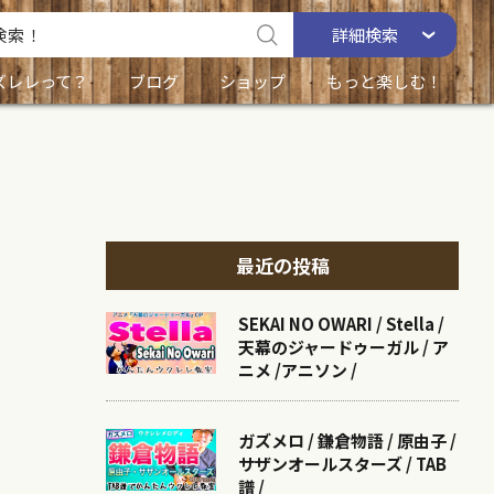
詳細
検索
ズレレって？
ブログ
ショップ
もっと楽しむ！
最近の投稿
SEKAI NO OWARI / Stella /
天幕のジャードゥーガル / ア
ニメ /アニソン /
ガズメロ / 鎌倉物語 / 原由子 /
サザンオールスターズ / TAB
譜 /