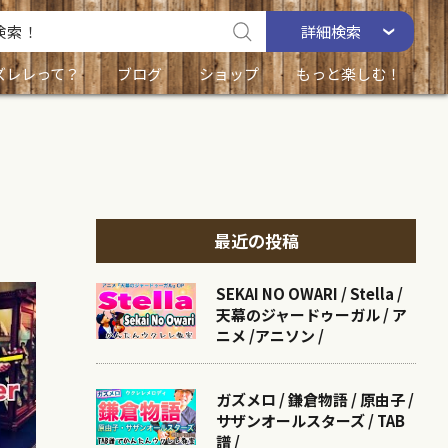
詳細
検索
ズレレって？
ブログ
ショップ
もっと楽しむ！
最近の投稿
SEKAI NO OWARI / Stella /
天幕のジャードゥーガル / ア
ニメ /アニソン /
ガズメロ / 鎌倉物語 / 原由子 /
サザンオールスターズ / TAB
譜 /