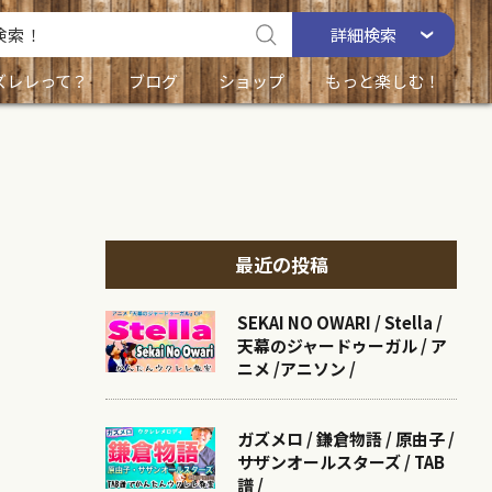
詳細
検索
ズレレって？
ブログ
ショップ
もっと楽しむ！
最近の投稿
SEKAI NO OWARI / Stella /
天幕のジャードゥーガル / ア
ニメ /アニソン /
ガズメロ / 鎌倉物語 / 原由子 /
サザンオールスターズ / TAB
譜 /