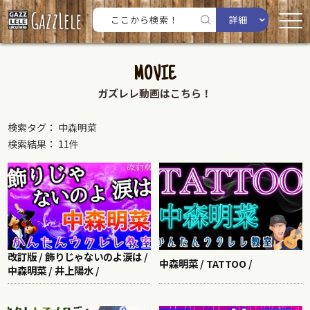
詳細
MOVIE
ガズレレ動画はこちら！
検索タグ： 中森明菜
検索結果： 11件
改訂版 / 飾りじゃないのよ涙は /
中森明菜 / TATTOO /
中森明菜 / 井上陽水 /