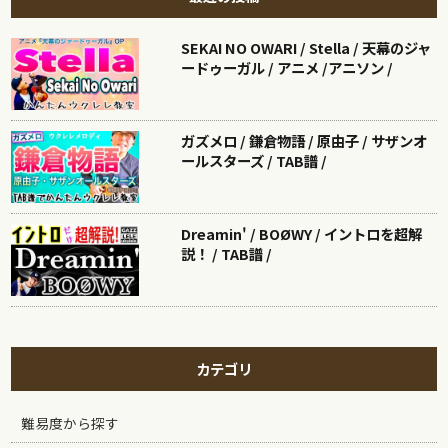
SEKAI NO OWARI / Stella / 天幕のジャ
ードゥーガル / アニメ /アニソン /
ガズメロ / 鎌倉物語 / 原由子 / サザンオ
ールスターズ / TAB譜 /
Dreamin' / BOØWY / イントロを超解
説！ / TAB譜 /
カテゴリ
難易度から探す