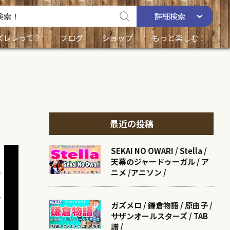
詳細
検索
ズレレって？
ブログ
ショップ
もっと楽しむ！
最近の投稿
SEKAI NO OWARI / Stella /
天幕のジャードゥーガル / ア
ニメ /アニソン /
ガズメロ / 鎌倉物語 / 原由子 /
サザンオールスターズ / TAB
譜 /