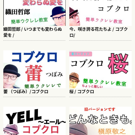
織田哲郎 / いつまでも変わらぬ
今、咲き誇る花たちよ / コブク
愛を /
ロ/
蕾 （つぼみ）/コブクロ
桜 / コブクロ