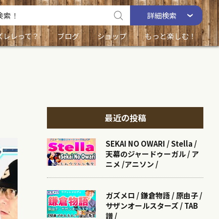
詳細
検索
ズレレって？
ブログ
ショップ
もっと楽しむ！
最近の投稿
SEKAI NO OWARI / Stella /
天幕のジャードゥーガル / ア
ニメ /アニソン /
ガズメロ / 鎌倉物語 / 原由子 /
サザンオールスターズ / TAB
譜 /