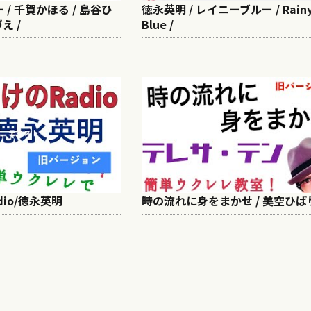
/ 千賀かほる / 島谷ひ
徳永英明 / レイニーブルー / Rain
え /
Blue /
io/徳永英明
時の流れに身をまかせ / 美空ひば