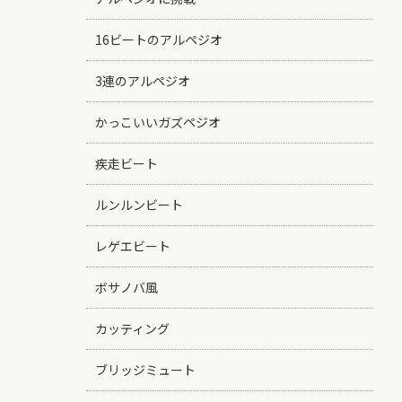
16ビートのアルペジオ
3連のアルペジオ
かっこいいガズペジオ
疾走ビート
ルンルンビート
レゲエビート
ボサノバ風
カッティング
ブリッジミュート