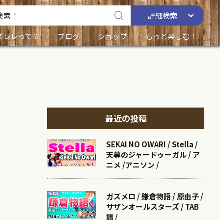
詳細
検索
ズレレって？
ブログ
ショップ
もっと楽しむ！
最近の投稿
SEKAI NO OWARI / Stella /
天幕のジャードゥーガル / ア
ニメ /アニソン /
ガズメロ / 鎌倉物語 / 原由子 /
サザンオールスターズ / TAB
譜 /