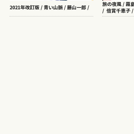
旅の夜風 / 
2021年改訂版 / 青い山脈 / 藤山一郎 /
/ 倍賞千恵子 /