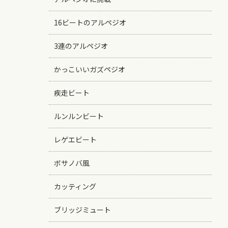
16ビートのアルペジオ
3連のアルペジオ
かっこいいガズペジオ
疾走ビート
ルンルンビート
レゲエビート
ボサノバ風
カッティング
ブリッジミュート