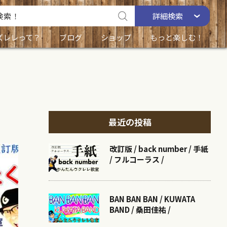
詳細
検索
ズレレって？
ブログ
ショップ
もっと楽しむ！
最近の投稿
改訂版 / back number / 手紙
/ フルコーラス /
BAN BAN BAN / KUWATA
BAND / 桑田佳祐 /