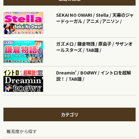
SEKAI NO OWARI / Stella / 天幕のジャ
ードゥーガル / アニメ /アニソン /
ガズメロ / 鎌倉物語 / 原由子 / サザンオ
ールスターズ / TAB譜 /
Dreamin' / BOØWY / イントロを超解
説！ / TAB譜 /
カテゴリ
難易度から探す