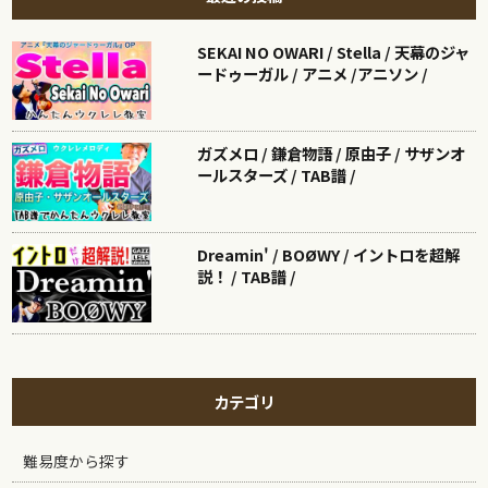
SEKAI NO OWARI / Stella / 天幕のジャ
ードゥーガル / アニメ /アニソン /
ガズメロ / 鎌倉物語 / 原由子 / サザンオ
ールスターズ / TAB譜 /
Dreamin' / BOØWY / イントロを超解
説！ / TAB譜 /
カテゴリ
難易度から探す