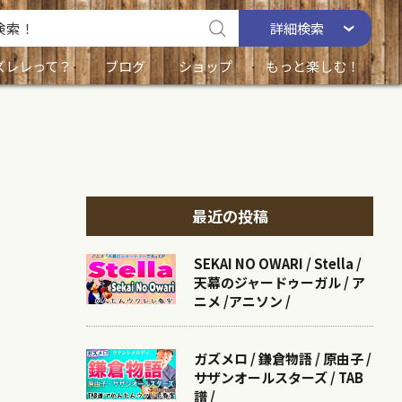
詳細
検索
ズレレって？
ブログ
ショップ
もっと楽しむ！
最近の投稿
SEKAI NO OWARI / Stella /
天幕のジャードゥーガル / ア
ニメ /アニソン /
ガズメロ / 鎌倉物語 / 原由子 /
サザンオールスターズ / TAB
譜 /