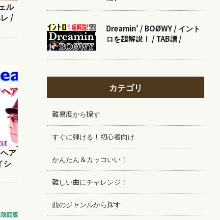
シェル
レ /
Dreamin' / BOØWY / イント
ロを超解説！ / TAB譜 /
カテゴリ
難易度から探す
すぐに弾ける！初心者向け
アヌヘア
かんたん＆カッコいい！
レイシ
難しい曲にチャレンジ！
曲のジャンルから探す