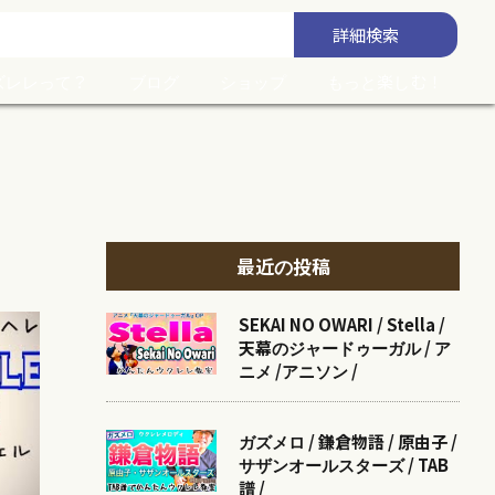
詳細
検索
ズレレって？
ブログ
ショップ
もっと楽しむ！
最近の投稿
SEKAI NO OWARI / Stella /
天幕のジャードゥーガル / ア
ニメ /アニソン /
ガズメロ / 鎌倉物語 / 原由子 /
サザンオールスターズ / TAB
譜 /