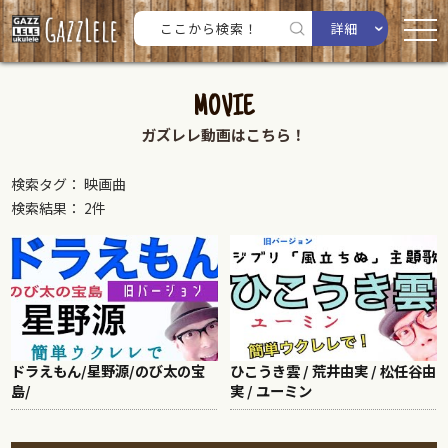
詳細
MOVIE
ガズレレ動画はこちら！
検索タグ： 映画曲
検索結果： 2件
ドラえもん/星野源/のび太の宝
ひこうき雲 / 荒井由実 / 松任谷由
島/
実 / ユーミン