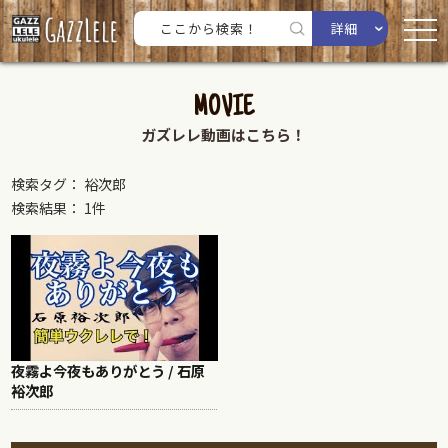
詳細
MOVIE
ガズレレ動画はこちら！
検索タグ： 裕次郎
検索結果： 1件
夜霧よ今夜もありがとう / 石原
裕次郎