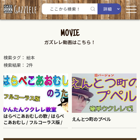
詳細
MOVIE
ガズレレ動画はこちら！
検索タグ： 絵本
検索結果： 2件
はらぺこあおむしの歌 / はらぺ
えんとつ町のプペル
こあおむし / フルコーラス版 /