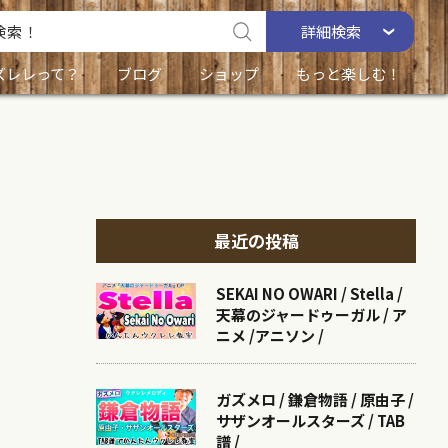
詳細
検索
ズレレって？
ブログ
ショップ
もっと楽しむ！
最近の投稿
SEKAI NO OWARI / Stella /
天幕のジャードゥーガル / ア
ニメ /アニソン /
ガズメロ / 鎌倉物語 / 原由子 /
サザンオールスターズ / TAB
譜 /