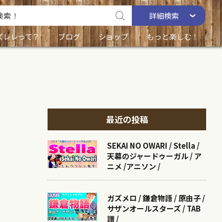
詳細
検索
ズレレって？
ブログ
ショップ
もっと楽しむ！
最近の投稿
SEKAI NO OWARI / Stella /
天幕のジャードゥーガル / ア
ニメ /アニソン /
ガズメロ / 鎌倉物語 / 原由子 /
サザンオールスターズ / TAB
譜 /