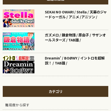
SEKAI NO OWARI / Stella / 天幕のジャ
ードゥーガル / アニメ /アニソン /
ガズメロ / 鎌倉物語 / 原由子 / サザンオ
ールスターズ / TAB譜 /
Dreamin' / BOØWY / イントロを超解
説！ / TAB譜 /
カテゴリ
難易度から探す