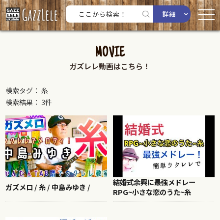
詳細
MOVIE
ガズレレ動画はこちら！
検索タグ： 糸
検索結果： 3件
結婚式余興に最強メドレー
ガズメロ / 糸 / 中島みゆき /
RPG~小さな恋のうた~糸