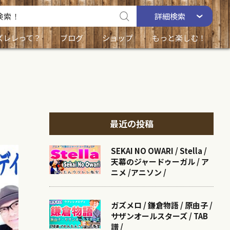
詳細
検索
ズレレって？
ブログ
ショップ
もっと楽しむ！
最近の投稿
SEKAI NO OWARI / Stella /
天幕のジャードゥーガル / ア
ニメ /アニソン /
ガズメロ / 鎌倉物語 / 原由子 /
サザンオールスターズ / TAB
譜 /