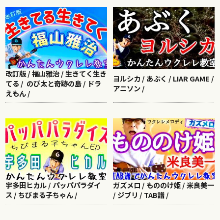
改訂版 / 福山雅治 / 生きてく生き
ヨルシカ / あぶく / LIAR GAME /
てる / のび太と奇跡の島 / ドラ
アニソン /
えもん /
宇多田ヒカル / パッパパラダイ
ガズメロ / もののけ姫 / 米良美一
ス / ちびまる子ちゃん /
/ ジブリ / TAB譜 /