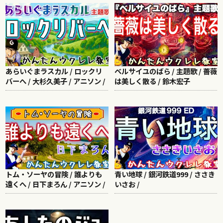
あらいぐまラスカル / ロックリ
ベルサイユのばら / 主題歌 / 薔薇
バーへ / 大杉久美子 / アニソン /
は美しく散る / 鈴木宏子
トム・ソーヤの冒険 / 誰よりも
青い地球 / 銀河鉄道999 / ささき
遠くへ / 日下まろん / アニソン /
いさお /