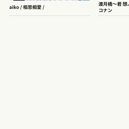
渡月橋〜君 想ふ
aiko / 相思相愛 /
コナン