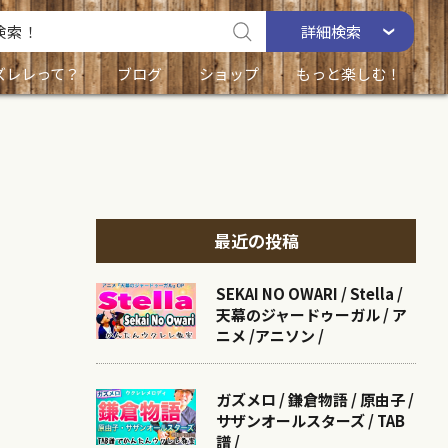
詳細
検索
ズレレって？
ブログ
ショップ
もっと楽しむ！
最近の投稿
SEKAI NO OWARI / Stella /
天幕のジャードゥーガル / ア
ニメ /アニソン /
ガズメロ / 鎌倉物語 / 原由子 /
サザンオールスターズ / TAB
譜 /