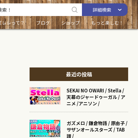
詳細
検索
ズレレって？
ブログ
ショップ
もっと楽しむ！
最近の投稿
SEKAI NO OWARI / Stella /
天幕のジャードゥーガル / ア
ニメ /アニソン /
ガズメロ / 鎌倉物語 / 原由子 /
サザンオールスターズ / TAB
譜 /