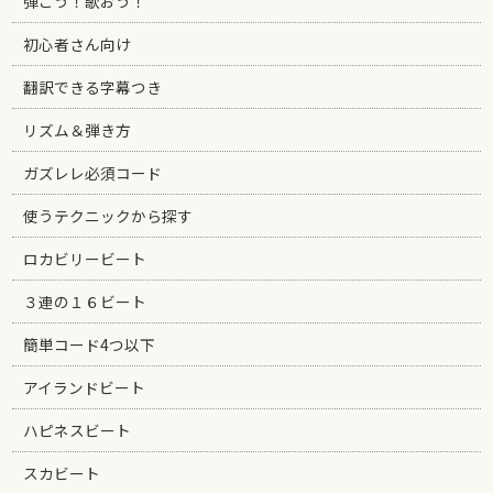
弾こう！歌おう！
初心者さん向け
翻訳できる字幕つき
リズム＆弾き方
ガズレレ必須コード
使うテクニックから探す
ロカビリービート
３連の１６ビート
簡単コード4つ以下
アイランドビート
ハピネスビート
スカビート