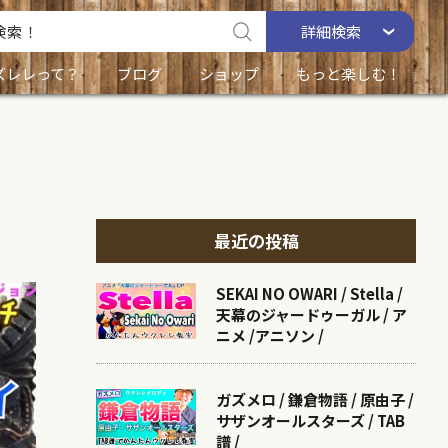
詳細
検索
ズレレって？
ブログ
ショップ
もっと楽しむ！
最近の投稿
SEKAI NO OWARI / Stella /
天幕のジャードゥーガル / ア
ニメ /アニソン /
ガズメロ / 鎌倉物語 / 原由子 /
サザンオールスターズ / TAB
譜 /