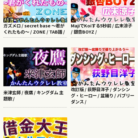
ガズメロ / secret base ～君が
MajiでKoiする5秒前 / 広末涼子
くれたもの～ / ZONE / TAB譜 /
/ 銀杏BOYZ /
改訂版 / 荻野目洋子 / ダンシン
米津玄師 / 夜鷹 / キングダム 主
グ・ヒーロー / 盆踊り / バブリー
題歌 /
ダンス /