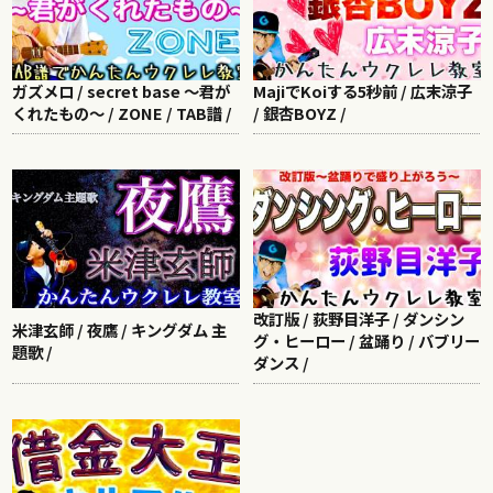
ガズメロ / secret base ～君が
MajiでKoiする5秒前 / 広末涼子
くれたもの～ / ZONE / TAB譜 /
/ 銀杏BOYZ /
改訂版 / 荻野目洋子 / ダンシン
米津玄師 / 夜鷹 / キングダム 主
グ・ヒーロー / 盆踊り / バブリー
題歌 /
ダンス /