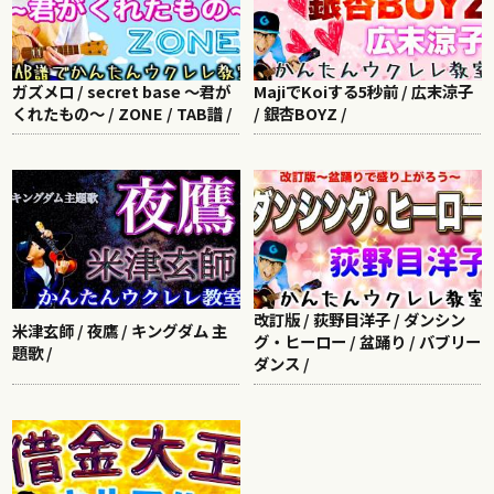
ガズメロ / secret base ～君が
MajiでKoiする5秒前 / 広末涼子
くれたもの～ / ZONE / TAB譜 /
/ 銀杏BOYZ /
改訂版 / 荻野目洋子 / ダンシン
米津玄師 / 夜鷹 / キングダム 主
グ・ヒーロー / 盆踊り / バブリー
題歌 /
ダンス /