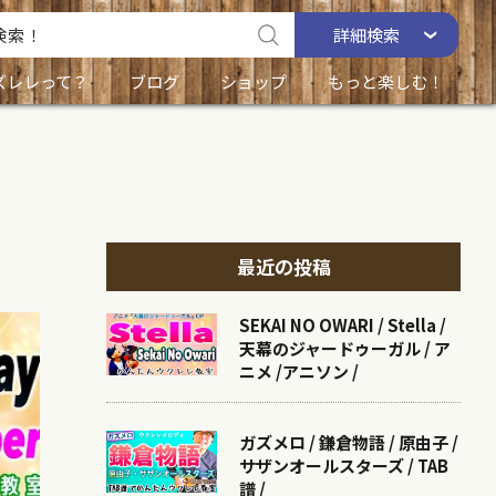
詳細
検索
ズレレって？
ブログ
ショップ
もっと楽しむ！
最近の投稿
SEKAI NO OWARI / Stella /
天幕のジャードゥーガル / ア
ニメ /アニソン /
ガズメロ / 鎌倉物語 / 原由子 /
サザンオールスターズ / TAB
譜 /