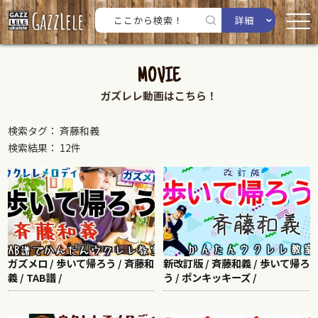
詳細
MOVIE
ガズレレ動画はこちら！
検索タグ： 斉藤和義
検索結果： 12件
ガズメロ / 歩いて帰ろう / 斉藤和
新改訂版 / 斉藤和義 / 歩いて帰ろ
義 / TAB譜 /
う / ポンキッキーズ /