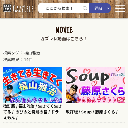
詳細
MOVIE
ガズレレ動画はこちら！
検索タグ： 福山雅治
検索結果： 14件
改訂版 / 福山雅治 / 生きてく生き
てる / のび太と奇跡の島 / ドラ
改訂版 / Soup / 藤原さくら /
えもん /