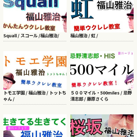
Squall / スコール /福山雅治/
福山雅治 / 虹 /
トモエ学園 / 福山雅治 / トットち
５００マイル・500miles / 忌野
ゃん /
清志郎 / 藤原さくら