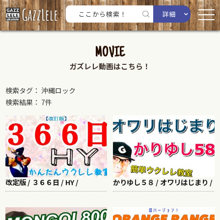
詳細
MOVIE
ガズレレ動画はこちら！
検索タグ： 沖縄ロック
検索結果： 7件
改定版 / ３６６日 / HY /
かりゆし５８ / オワリはじまり /