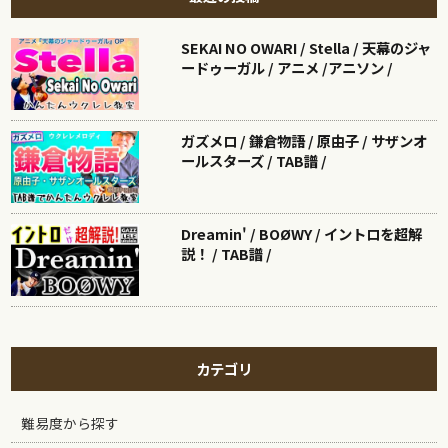
SEKAI NO OWARI / Stella / 天幕のジャ
ードゥーガル / アニメ /アニソン /
ガズメロ / 鎌倉物語 / 原由子 / サザンオ
ールスターズ / TAB譜 /
Dreamin' / BOØWY / イントロを超解
説！ / TAB譜 /
カテゴリ
難易度から探す