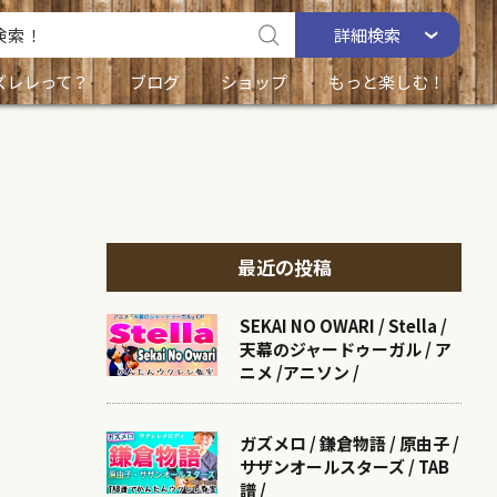
詳細
検索
ズレレって？
ブログ
ショップ
もっと楽しむ！
最近の投稿
SEKAI NO OWARI / Stella /
天幕のジャードゥーガル / ア
ニメ /アニソン /
ガズメロ / 鎌倉物語 / 原由子 /
サザンオールスターズ / TAB
譜 /