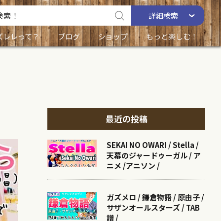
詳細
検索
ズレレって？
ブログ
ショップ
もっと楽しむ！
最近の投稿
SEKAI NO OWARI / Stella /
天幕のジャードゥーガル / ア
ニメ /アニソン /
ガズメロ / 鎌倉物語 / 原由子 /
サザンオールスターズ / TAB
譜 /