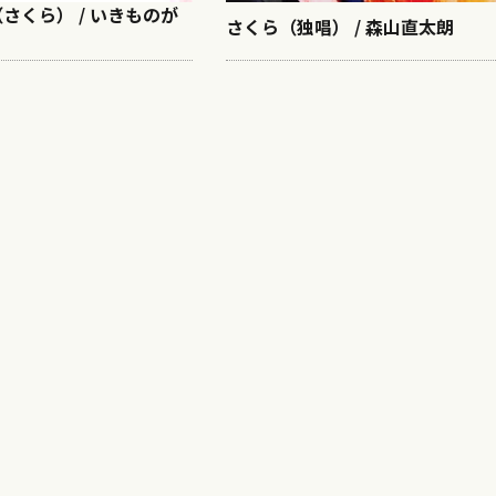
桜（さくら） / いきものが
さくら（独唱） / 森山直太朗