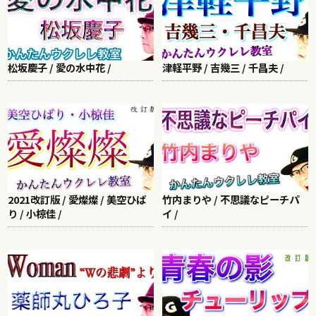
松坂慶子 / 愛の水中花 /
津軽平野 / 吉幾三 / 千昌夫 /
2021改訂版 / 愛燦燦 / 美空ひば
竹内まりや / 不思議なピーチパ
り / 小椋佳 /
イ /