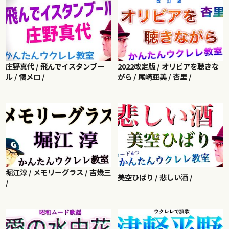
庄野真代 / 飛んでイスタンブー
2022改定版 / オリビアを聴きな
ル / 懐メロ /
がら / 尾崎亜美 / 杏里 /
堀江淳 / メモリーグラス / 吉幾三
美空ひばり / 悲しい酒 /
/