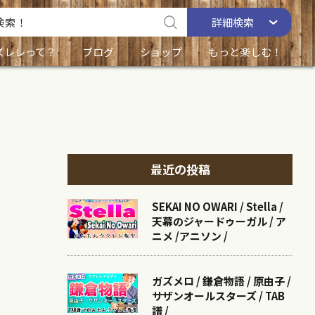
詳細
検索
ズレレって？
ブログ
ショップ
もっと楽しむ！
最近の投稿
SEKAI NO OWARI / Stella /
天幕のジャードゥーガル / ア
ニメ /アニソン /
ガズメロ / 鎌倉物語 / 原由子 /
サザンオールスターズ / TAB
譜 /