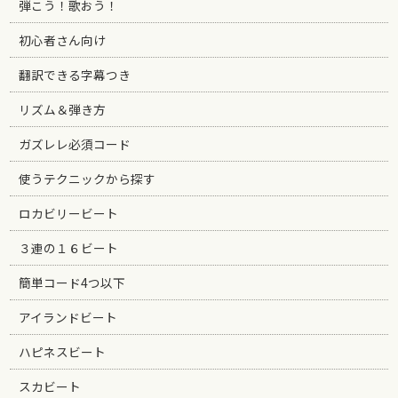
弾こう！歌おう！
初心者さん向け
翻訳できる字幕つき
リズム＆弾き方
ガズレレ必須コード
使うテクニックから探す
ロカビリービート
３連の１６ビート
簡単コード4つ以下
アイランドビート
ハピネスビート
スカビート