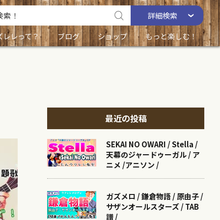
詳細
検索
ズレレって？
ブログ
ショップ
もっと楽しむ！
最近の投稿
SEKAI NO OWARI / Stella /
天幕のジャードゥーガル / ア
ニメ /アニソン /
ガズメロ / 鎌倉物語 / 原由子 /
サザンオールスターズ / TAB
譜 /