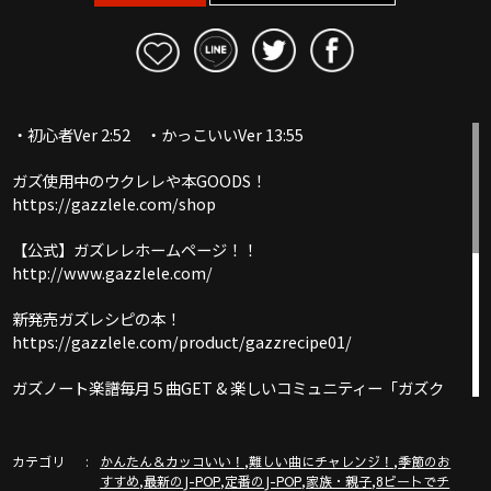
・初心者Ver 2:52 ・かっこいいVer 13:55
ガズ使用中のウクレレや本GOODS！
https://gazzlele.com/shop
【公式】ガズレレホームページ！！
http://www.gazzlele.com/
新発売ガズレシピの本！
https://gazzlele.com/product/gazzrecipe01/
ガズノート楽譜毎月５曲GET & 楽しいコミュニティー「ガズク
ラブ」の詳細はこちら
https://gazzlele.com/gazzclub/
カテゴリ
,
,
かんたん＆カッコいい！
難しい曲にチャレンジ！
季節のお
ウクレレ技術が楽しく向上！気持ちいいお勉強キャンパス「ガ
,
,
,
,
すすめ
最新のJ-POP
定番のJ-POP
家族・親子
8ビートでチ