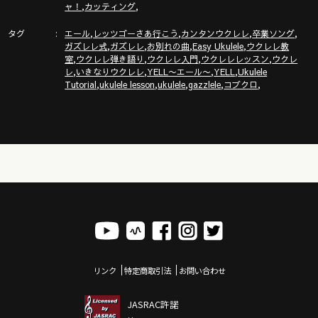
ズレレ大学」の詳細はこちら
,
,
ャ！
カッティング
タグ
,
,
,
,
エール
レッツゴーさあ行こう
カンタンウクレレ
卒業ソング
https://gazzlele.com/2020-1209
,
,
,
,
ガズレレ式
ガズレレ
お別れの曲
Easy Ukulele
ウクレレ教
,
,
,
,
室
ウクレレ弾き語り
ウクレレ入門
ウクレレレッスン
ウクレ
ウクレレ初心者レッスン動画シリーズ
,
,
,
,
レ
いきなりウクレレ
YELL〜エール〜
YELL
Ukulele
https://gazzlele.com/beginner/
,
,
,
,
,
Tutorial
ukulele lesson
ukulele
gazzlele
コブクロ
ガズレレのアプリ「ガズレシピ」
https://gazzlele.com/gazzrecipe/
リンク
特定商取引法
お問い合わせ
JASRAC許諾