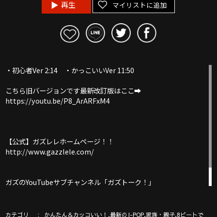
再生
マイリストに追加
・初心者Ver 2:14 ・かっこいいVer 11:50
こちら旧バージョンです最新改訂版はここ➡︎
https://youtu.be/P8_ArARFxM4
【公式】ガズレレホームページ！！
http://www.gazzlele.com/
ガズのYouTubeサブチャンネル「ガズトーク！」
https://www.youtube.com/channel/UC8YUGZF76p-
GD_HKq_ZQRHA
カテゴリ
,
,
,
かんたん＆カッコいい！
最新のJ-POP
家族・親子
8ビートで