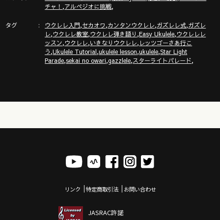
,
,
チャ！
アルペジオに挑戦
タグ
,
,
,
,
ウクレレ入門
セカオワ
カンタンウクレレ
ガズレレ式
ガズレ
,
,
,
,
レ
ウクレレ教室
ウクレレ弾き語り
Easy Ukulele
ウクレレレ
,
,
,
ッスン
ウクレレ
いきなりウクレレ
レッツゴーさあ行こ
,
,
,
,
う
Ukulele Tutorial
ukulele lesson
ukulele
Star Light
,
,
,
,
Parade
sekai no owari
gazzlele
スターライトパレード
リンク
特定商取引法
お問い合わせ
JASRAC許諾