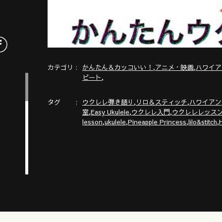
カテゴリ
,
,
かんたん＆カッコいい！
アニメ・映画
ハワイア
,
ビート
タグ
,
,
ウクレレ弾き語り
リロ＆スティッチ
ハワイアン
,
,
,
室
Easy Ukulele
ウクレレ入門
ウクレレレッス
,
,
,
,
lesson
ukulele
Pineapple Princess
lilo&stitch