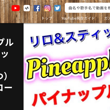
トップ
YouTube完全ガイド
ガ
゚ル
ィッ
つ）
コー