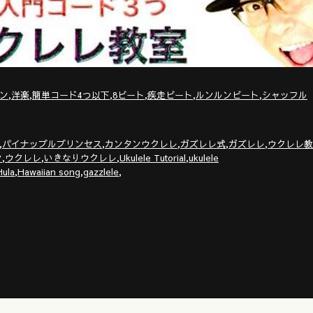
,
,
,
,
,
,
ン
洋楽
簡単コード4つ以下
8ビート
疾走ビート
ルンルンビート
シャッフル
,
,
,
,
,
パイナップルプリンセス
カンタンウクレレ
ガズレレ式
ガズレレ
ウクレレ教
,
,
,
,
ン
ウクレレ
いきなりウクレレ
Ukulele Tutorial
ukulele
,
,
,
Hula
Hawaiian song
gazzlele