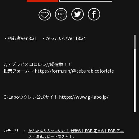
・初心者Ver 3:31 ・かっこいいVer 18:34
\\テブラビ×コロレレ//総選挙！！
投票フォーム→ https://form.run/@teburabicolorlele
G-Laboウクレレ公式サイト https://www.g-labo.jp/
▶︎▶︎新発売！200曲のガズ楽譜ハンディー版③よろしく〜
https://www.rittor-
カテゴリ
,
,
,
かんたん＆カッコいい！
最新のJ-POP
定番のJ-POP
アニ
music.co.jp/product/detail/3125317119/index.php
,
,
メ・映画
8ビートでチャ！