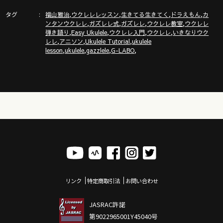
タグ
,
,
,
,
福山雅治
ウクレレレッスン
生きてる生きてく
ドラえもん
カ
,
,
,
,
ンタンウクレレ
ガズレレ式
ガズレレ
ウクレレ教室
ウクレレ
,
,
,
,
弾き語り
Easy Ukulele
ウクレレ入門
ウクレレ
いきなりウク
,
,
,
レレ
アニソン
Ukulele Tutorial
ukulele
◾️◾️ウクレレを０から始めるにはここから◾️◾️
,
,
,
,
lesson
ukulele
gazzlele
G-LABO
◾️ https://gazzlele.com/beginner/ ◾️
◾️◾️ガズレレ式かんたんウクレレプログラム◾️◾️
ガズレレオリジナルストラップ・水引・Tシャツ・トートなどは
ココ
https://gazzleleshop.thebase.in/
リンク
特定商取引法
お問い合わせ
ガズレレ必須コード解説動画
JASRAC許諾
https://youtu.be/p-gFoETga0A
第9022965001Y45040号