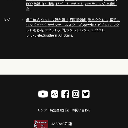
,
,
,
,
POP
歌謡曲・演歌
16ビートでチャ！
カッティング
単音引
,
き
タグ
,
,
,
,
桑田佳祐
ウクレレ弾き語り
昭和歌謡曲
簡単ウクレレ
勝手に
,
,
,
,
シンドバッド
サザンオールスターズ
gazzlele
ガズレレ
ウク
,
,
,
レレ初心者
ウクレレ入門
ウクレレレッスン
ウクレ
,
,
,
レ
ukulele
Southern All Stars
リンク
特定商取引法
お問い合わせ
JASRAC許諾