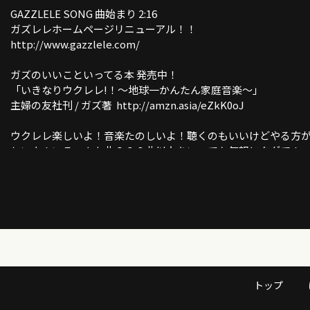
GAZZLELE SONG 曲始まり 2:16
ガズレレホームページリニューアル！！
http://www.gazzlele.com/
ガズのいいこといってる本 発売中！
「いきなりウクレレ!！〜地球一かんたん家庭音楽〜」
主婦の友社刊 / ガズ著 http://amzn.asia/eZkK0oJ
ウクレレ楽しいよ！音楽たのしいよ！聴くのもいいけどやる方
しいよ！いろーんな曲６００曲以上をいつでも気軽にタダで！
初心者ウクレレ教室ガズレレ
ここは必見！ガズレレYouTube完全ガイド！
http://www.gazzlele.com/youtube
トップ