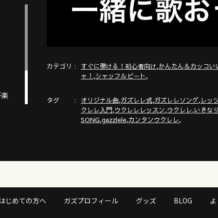
カテゴリ
,
すぐに弾ける！初心者向け
かんたん＆カッコい
,
,
ャ！
シャッフルビート
が楽
タグ
,
,
,
オリジナル曲
ガズレレ式
ガズレレソング
レッ
,
,
,
クレレ入門
ウクレレレッスン
ウクレレ
いきな
,
,
,
SONG
gazzlele
カンタンウクレレ
はじめての方へ
ガズプロフィール
グッズ
BLOG
よ