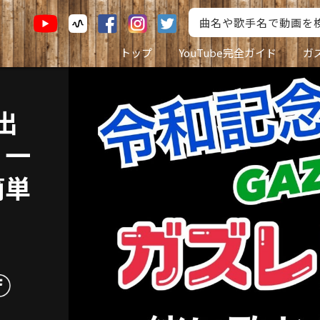
トップ
YouTube完全ガイド
ガ
出
！一
簡単