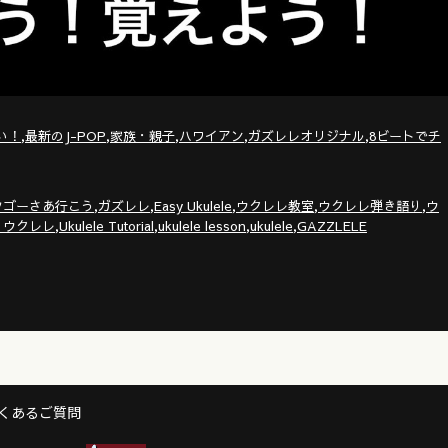
,
,
,
,
,
い！
最新のJ-POP
家族・親子
ハワイアン
ガズレレオリジナル
8ビートでチ
,
,
,
,
,
ツゴーさあ行こう
ガズレレ
Easy Ukulele
ウクレレ教室
ウクレレ弾き語り
ウ
,
,
,
,
りウクレレ
Ukulele Tutorial
ukulele lesson
ukulele
GAZZLELE
くあるご質問